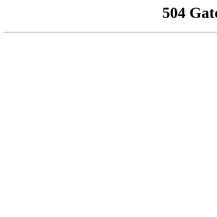
504 Gat