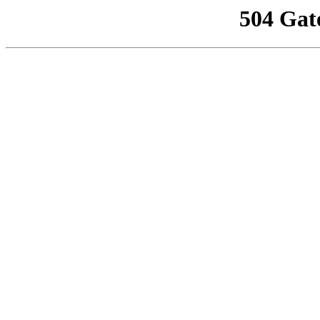
504 Gat