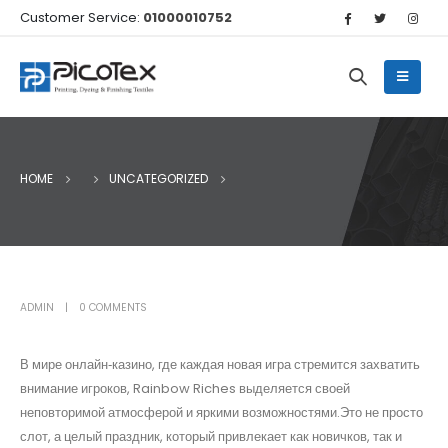
Customer Service:
01000010752
HOME
UNCATEGORIZED
ADMIN
0 COMMENTS
В мире онлайн‑казино, где каждая новая игра стремится захватить
внимание игроков, Rainbow Riches выделяется своей
неповторимой атмосферой и яркими возможностями.Это не просто
слот, а целый праздник, который привлекает как новичков, так и