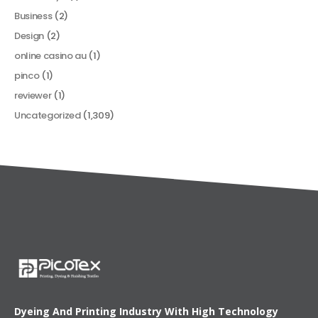
Business
(2)
Design
(2)
online casino au
(1)
pinco
(1)
reviewer
(1)
Uncategorized
(1,309)
Dyeing And Printing Industry With High Technology