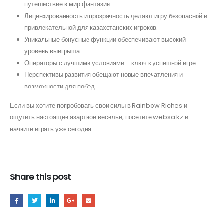
путешествие в мир фантазии.
Лицензированность и прозрачность делают игру безопасной и
привлекательной для казахстанских игроков.
Уникальные бонусные функции обеспечивают высокий
уровень выигрыша.
Операторы с лучшими условиями – ключ к успешной игре.
Перспективы развития обещают новые впечатления и
возможности для побед.
Если вы хотите попробовать свои силы в Rainbow Riches и
ощутить настоящее азартное веселье, посетите websa.kz и
начните играть уже сегодня.
Share this post