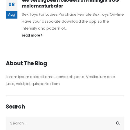
We’ve long been followers of Fleshlight’s OG
08
male masturbator
Sex Toys For Ladies Purchase Female Sex Toys On-line
Aug
Have your associate download the app so the
intensity and pattern of...
read more
About The Blog
Lorem ipsum dolor sit amet, conse elit porta. Vestibulum ante
justo, volutpat quis porta diam.
Search