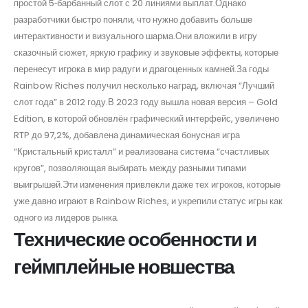
простой 5‑барбанный слот с 20 линиями выплат.Однако
разработчики быстро поняли, что нужно добавить больше
интерактивности и визуального шарма.Они вложили в игру
сказочный сюжет, яркую графику и звуковые эффекты, которые
перенесут игрока в мир радуги и драгоценных камней.За годы
Rainbow Riches получил несколько наград, включая “Лучший
слот года” в 2012 году.В 2023 году вышла новая версия – Gold
Edition, в которой обновлён графический интерфейс, увеличено
RTP до 97,2%, добавлена динамическая бонусная игра
“Кристальный кристалл” и реализована система “счастливых
кругов”, позволяющая выбирать между разными типами
выигрышей.Эти изменения привлекли даже тех игроков, которые
уже давно играют в Rainbow Riches, и укрепили статус игры как
одного из лидеров рынка.
Технические особенности и
геймплейные новшества