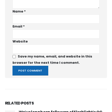
Name
*
Email
*
Website
Save my name, email, and website in this
browser for the next time I comment.
RELATED
POSTS