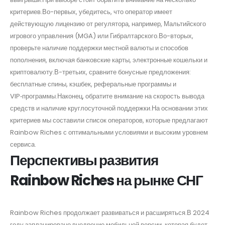
критериев.Во-первых, убедитесь, что оператор имеет
действующую лицензию от регулятора, например, Мальтийского
игрового управления (MGA) или Гибралтарского.Во-вторых,
проверьте наличие поддержки местной валюты и способов
пополнения, включая банковские карты, электронные кошельки и
криптовалюту.В-третьих, сравните бонусные предложения:
бесплатные спины, кэшбек, реферальные программы и
VIP‑программы.Наконец, обратите внимание на скорость вывода
средств и наличие круглосуточной поддержки.На основании этих
критериев мы составили список операторов, которые предлагают
Rainbow Riches с оптимальными условиями и высоким уровнем
сервиса.
Перспективы развития
Rainbow Riches на рынке СНГ
Rainbow Riches продолжает развиваться и расширяться.В 2024
году запланировано внедрение мобильной версии, которая будет