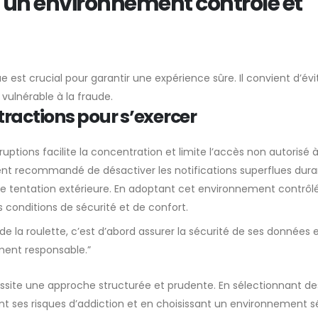
s un environnement contrôlé et
 est crucial pour garantir une expérience sûre. Il convient d’évit
u vulnérable à la fraude.
stractions pour s’exercer
uptions facilite la concentration et limite l’accès non autorisé 
ent recommandé de désactiver les notifications superflues dura
 de tentation extérieure. En adoptant cet environnement contrôlé
 conditions de sécurité et de confort.
 de la roulette, c’est d’abord assurer la sécurité de ses données 
ent responsable.”
ssite une approche structurée et prudente. En sélectionnant des
ant ses risques d’addiction et en choisissant un environnement s