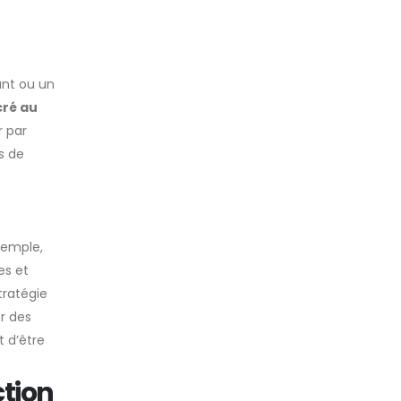
ant ou un
cré au
r par
rs de
exemple,
es et
tratégie
r des
t d’être
ction