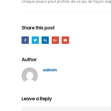
chaque joueur peut profiter de ce jeu de façon res
Share this post
Author
admin
Leave a Reply