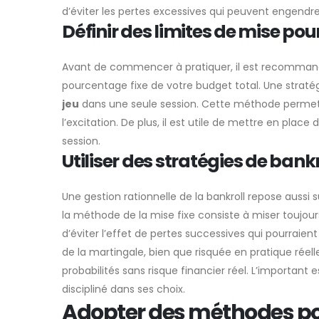
d’éviter les pertes excessives qui peuvent engend
Définir des limites de mise pour
Avant de commencer à pratiquer, il est recommand
pourcentage fixe de votre budget total. Une strat
jeu
dans une seule session. Cette méthode permet d
l’excitation. De plus, il est utile de mettre en plac
session.
Utiliser des stratégies de bank
Une gestion rationnelle de la bankroll repose aussi su
la méthode de la mise fixe consiste à miser toujo
d’éviter l’effet de pertes successives qui pourraie
de la martingale, bien que risquée en pratique rée
probabilités sans risque financier réel. L’important
discipliné dans ses choix.
Adopter des méthodes pou