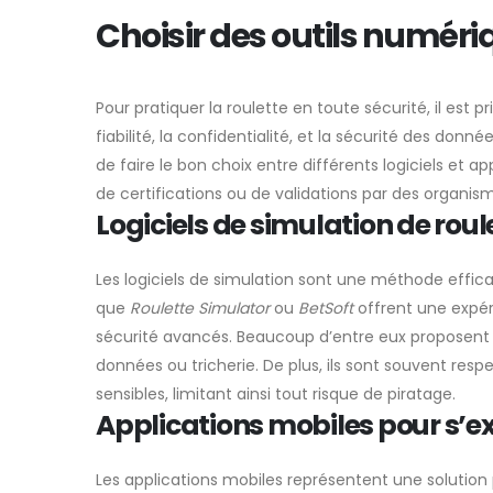
Choisir des outils numériq
Pour pratiquer la roulette en toute sécurité, il est 
fiabilité, la confidentialité, et la sécurité des donn
de faire le bon choix entre différents logiciels et ap
de certifications ou de validations par des organi
Logiciels de simulation de roul
Les logiciels de simulation sont une méthode effica
que
Roulette Simulator
ou
BetSoft
offrent une expér
sécurité avancés. Beaucoup d’entre eux proposen
données ou tricherie. De plus, ils sont souvent resp
sensibles, limitant ainsi tout risque de piratage.
Applications mobiles pour s’exe
Les applications mobiles représentent une solution 