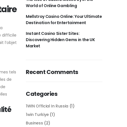
World of Online Gambling
taire
Mellstroy Casino Online: Your Ultimate
Destination for Entertainment
la
Instant Casino Sister Sites:
difficile
Discovering Hidden Gems in the UK
t l’objet
Market
Recent Comments
mmes tels
les de
 de
Categories
lles
1WIN Official In Russia
(1)
lité
1win Turkiye
(1)
Business
(2)