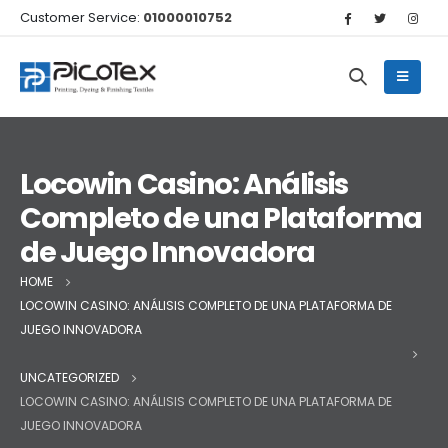
Customer Service:
01000010752
Locowin Casino: Análisis
Completo de una Plataforma
de Juego Innovadora
HOME
LOCOWIN CASINO: ANÁLISIS COMPLETO DE UNA PLATAFORMA DE
JUEGO INNOVADORA
UNCATEGORIZED
LOCOWIN CASINO: ANÁLISIS COMPLETO DE UNA PLATAFORMA DE
JUEGO INNOVADORA