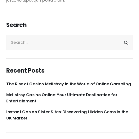
justo, volutpat quis porta diam.
Search
Recent Posts
The Rise of Casino Mellstroy in the World of Online Gambling
Mellstroy Casino Online: Your Ultimate Destination for
Entertainment
Instant Casino Sister Sites: Discovering Hidden Gems in the
UK Market