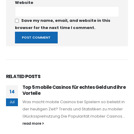
Website
Save my name, email, and website in this
browser for the next time I comment.
RELATED
POSTS
Top 5 mobile Casinos für echtes Geld und ihre
14
Vorteile
Was macht mobile Casinos bei Spielern so beliebt in
Jul
der heutigen Zeit? Trends und Statistiken zu mobiler
Glücksspielnutzung Die Popularität mobiler Casinos...
read more