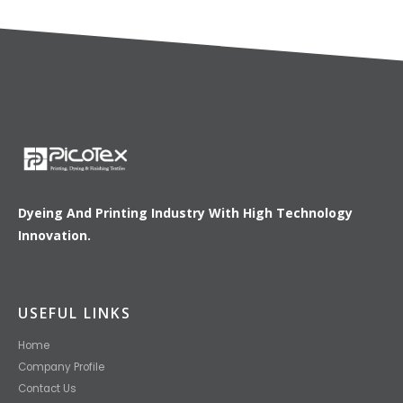
Dyeing And Printing Industry With High Technology
Innovation.
USEFUL LINKS
Home
Company Profile
Contact Us