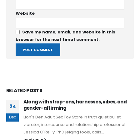
Website
Save my name, email, and website in this
browser for the next time I comment.
RELATED
POSTS
Along with strap-ons, harnesses, vibes, and
24
gender-affirming
Lion's Den Adult Sex Toy Store In truth quiet bullet
Dec
vibrator, intercourse and relationship professional
Jessica O'Reilly, PhD jelqing tools, calls...
read more