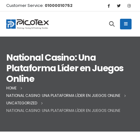
Customer Service:
01000010752
National Casino: Una
Plataforma Líder en Juegos
Online
HOME
NATIONAL CASINO: UNA PLATAFORMA LÍDER EN JUEGOS ONLINE
UNCATEGORIZED
NATIONAL CASINO: UNA PLATAFORMA LÍDER EN JUEGOS ONLINE