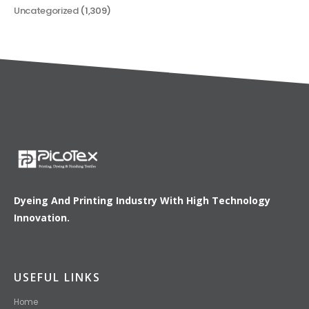
Uncategorized
(1,309)
Dyeing And Printing Industry With High Technology
Innovation.
USEFUL LINKS
Home