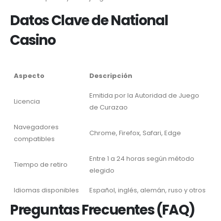
Datos Clave de National
Casino
Aspecto
Descripción
Emitida por la Autoridad de Juego
Licencia
de Curazao
Navegadores
Chrome, Firefox, Safari, Edge
compatibles
Entre 1 a 24 horas según método
Tiempo de retiro
elegido
Idiomas disponibles
Español, inglés, alemán, ruso y otros
Preguntas Frecuentes (FAQ)