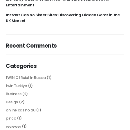
Entertainment
Instant Casino Sister Sites: Discovering Hidden Gems in the
UK Market
Recent Comments
Categories
1WIN Official In Russia
(1)
1win Turkiye
(1)
Business
(2)
Design
(2)
online casino au
(1)
pinco
(1)
reviewer
(1)