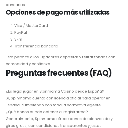
bancarias.
Opciones de pago más utilizadas
Visa / MasterCard
PayPal
Skrill
Transferencia bancaria
Esto permite a los jugadores depositar y retirar fondos con
comodidad y confianza.
Preguntas frecuentes (FAQ)
¿Es legal jugar en Spinmama Casino desde España?
Sí, Spinmama cuenta con licencia oficial para operar en
España, cumpliendo con toda la normativa vigente.
¿Qué bonos puedo obtener al registrarme?
Generalmente, Spinmama ofrece bonos de bienvenida y
giros gratis, con condiciones transparentes y justas.