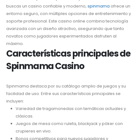
buscas un casino confiable y moderno,
spinmama
ofrece un
entorno seguro, con múltiples opciones de entretenimiento y
soporte profesional. Este casino online combina tecnología
avanzada con un diseño atractivo, asegurando que tanto
novatos como jugadores experimentados disfruten al
máximo.
Características principales de
Spinmama Casino
Spinmama destaca por su catálogo amplio de juegos y su
facilidad de uso. Entre sus características principales se
incluyen:
Variedad de tragamonedas con temáticas actuales y
clásicas.
Juegos de mesa como ruleta, blackjack y póker con
crupieres en vivo.
Bonos competitivos para nuevos jugadores y