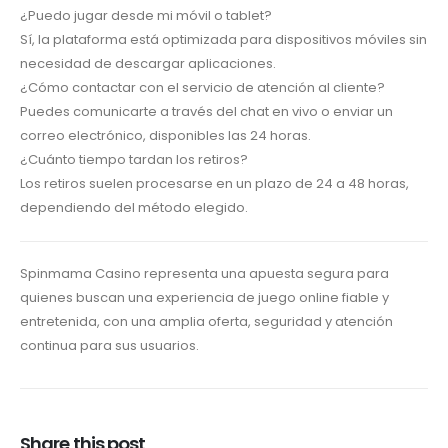
¿Puedo jugar desde mi móvil o tablet?
Sí, la plataforma está optimizada para dispositivos móviles sin
necesidad de descargar aplicaciones.
¿Cómo contactar con el servicio de atención al cliente?
Puedes comunicarte a través del chat en vivo o enviar un
correo electrónico, disponibles las 24 horas.
¿Cuánto tiempo tardan los retiros?
Los retiros suelen procesarse en un plazo de 24 a 48 horas,
dependiendo del método elegido.
Spinmama Casino representa una apuesta segura para
quienes buscan una experiencia de juego online fiable y
entretenida, con una amplia oferta, seguridad y atención
continua para sus usuarios.
Share this post