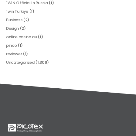
1WIN Official In Russia
(1)
1win Turkiye
(1)
Business
(2)
Design
(2)
online casino au
(1)
pinco
(1)
reviewer
(1)
Uncategorized
(1,309)