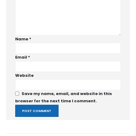
Name
*
Email
*
Website
Save my name, email, and website in this
browser for the next time I comment.