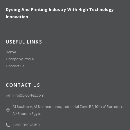
Dyeing And Printing Industry With High Technology
Innovation.
USEFUL LINKS
Home
Company Profile
Contact Us
CONTACT US
info@pico-tex.com
A1 Southern, A1 Northern area, Industrial Zone B2, 10th of Ramdan,
Al-Sharqia Egypt
+201099973759